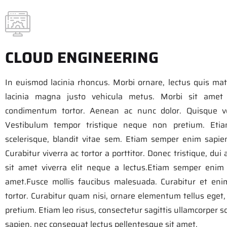
CLOUD ENGINEERING
In euismod lacinia rhoncus. Morbi ornare, lectus quis mat
lacinia magna justo vehicula metus. Morbi sit amet er
condimentum tortor. Aenean ac nunc dolor. Quisque ves
Vestibulum tempor tristique neque non pretium. Etiam 
scelerisque, blandit vitae sem. Etiam semper enim sapie
Curabitur viverra ac tortor a porttitor. Donec tristique, dui 
sit amet viverra elit neque a lectus.Etiam semper enim 
amet.Fusce mollis faucibus malesuada. Curabitur et eni
tortor. Curabitur quam nisi, ornare elementum tellus ege
pretium. Etiam leo risus, consectetur sagittis ullamcorper 
sapien, nec consequat lectus pellentesque sit amet.