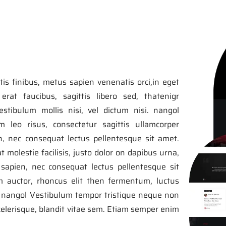
tis finibus, metus sapien venenatis orci,in eget
at faucibus, sagittis libero sed, thatenigr
tibulum mollis nisi, vel dictum nisi. nangol
leo risus, consectetur sagittis ullamcorper
n, nec consequat lectus pellentesque sit amet.
at molestie facilisis, justo dolor on dapibus urna,
sapien, nec consequat lectus pellentesque sit
m auctor, rhoncus elit then fermentum, luctus
t, nangol Vestibulum tempor tristique neque non
scelerisque, blandit vitae sem. Etiam semper enim