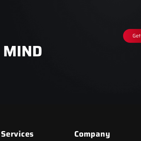
Get
 MIND
 Services
Company