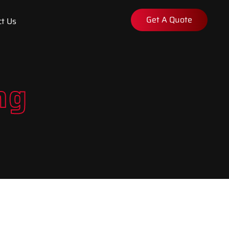
Get A Quote
t Us
ng