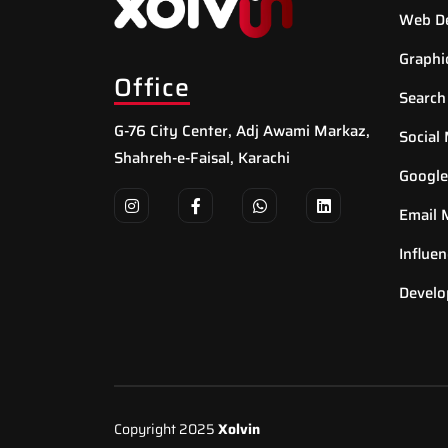
Web D
Graphi
Office
Search
G-76 City Center, Adj Awami Markaz,
Social
Shahreh-e-Faisal, Karachi
Google
Email 
Influe
Devel
Copyright 2025
Xolvin